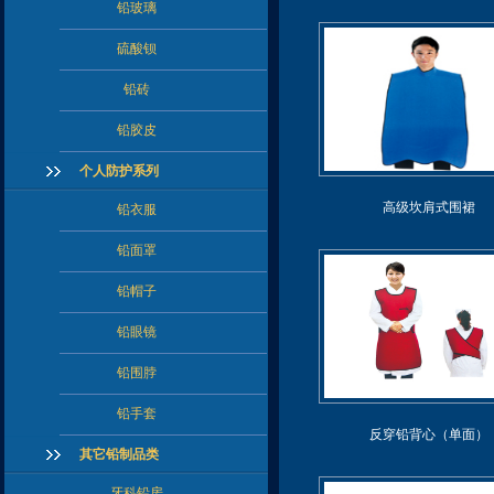
铅玻璃
硫酸钡
铅砖
铅胶皮
个人防护系列
高级坎肩式围裙
铅衣服
铅面罩
铅帽子
铅眼镜
铅围脖
铅手套
反穿铅背心（单面）
其它铅制品类
牙科铅房